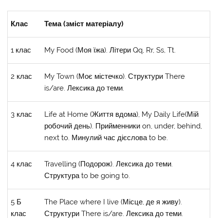
Клас
Тема (зміст матеріалу)
1 клас
My Food (Моя їжа). Літери Qq, Rr, Ss, Tt.
2 клас
My Town (Моє містечко). Структури There
is/are. Лексика до теми.
3 клас
Life at Home (Життя вдома), My Daily Life(Мій
робочий день). Прийменники on, under, behind,
next to. Минулий час дієслова to be.
4 клас
Travelling (Подорож). Лексика до теми.
Структура to be going to.
5 Б
The Place where I live (Місце, де я живу).
клас
Структури There is/are. Лексика до теми.