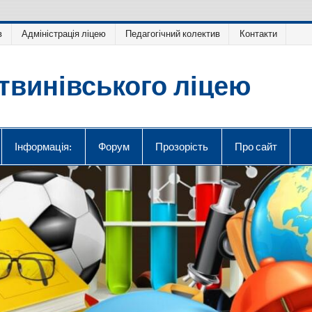
в
Адміністрація ліцею
Педагогічний колектив
Контакти
твинівського ліцею
Інформація:
Форум
Прозорість
Про сайт