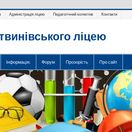
в
Адміністрація ліцею
Педагогічний колектив
Контакти
твинівського ліцею
Інформація:
Форум
Прозорість
Про сайт