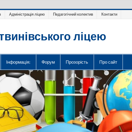
в
Адміністрація ліцею
Педагогічний колектив
Контакти
твинівського ліцею
Інформація:
Форум
Прозорість
Про сайт