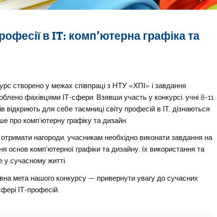
есії в IT: комп’ютерна графіка та
урс створено у межах співпраці з НТУ «ХПІ» і завдання
облено фахівцями ІТ-сфери. Взявши участь у конкурсі, учні 8-11
ів відкриють для себе таємниці світу професій в ІТ, дізнаються
ше про комп’ютерну графіку та дизайн.
отримати нагороди, учасникам необхідно виконати завдання на
ня основ комп’ютерної графіки та дизайну, їх використання та
е у сучасному житті.
вна мета нашого конкурсу — привернути увагу до сучасних
сфері ІТ-професій.