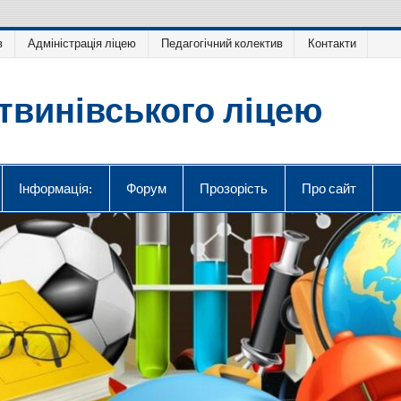
в
Адміністрація ліцею
Педагогічний колектив
Контакти
твинівського ліцею
Інформація:
Форум
Прозорість
Про сайт