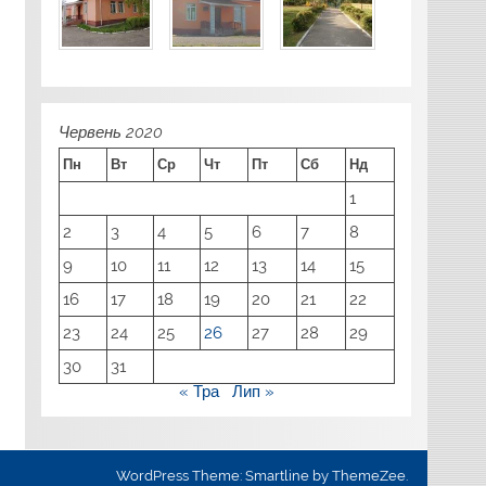
Червень 2020
Пн
Вт
Ср
Чт
Пт
Сб
Нд
1
2
3
4
5
6
7
8
9
10
11
12
13
14
15
16
17
18
19
20
21
22
23
24
25
26
27
28
29
30
31
« Тра
Лип »
WordPress Theme: Smartline by ThemeZee.