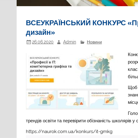
ВСЕУКРАЇНСЬКИЙ КОНКУРС «Проф
дизайн»
26.06.2020
Admin
Новини
Конк
розр
клас
біль
Щоб 
знан
місц
Голо
трендів освіти та перевірити обізнаність школярів у 
https://naurok.com.ua/konkurs/it-gmkg