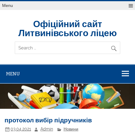
Skip
Menu
to
content
Офіційний сайт
Литвинівського ліцею
MENU
протокол вибір підручників
03.04.2021
Admin
Новини