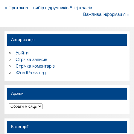
Навігація
« Протокол – вибір підручників 8 і 4 класів
записів
Важлива інформація »
Авторизація
Увійти
Стрічка записів
Стрічка коментарів
WordPress.org
Архіви
Архіви
Категорії