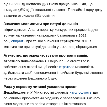
від COVID-19 щеплено 358 тисяч працівників шкіл, що
складає 56% від їх загальної кількості. Принаймні одну дозу
вакцини отримали 86% освітян.
Значення математики при вступі до вишів
підвищиться.
Аналіз переліку конкурсних предметів для
вступу на навчання на програми бакалавра в 2022
році
свідчить
про те, що значення сертифіката ЗНО з
математики при вступі до вишів у 2022 році підвищиться.
Агентство, що акредитовувало програми вишів,
втратило повноваження.
Національне агентство із
забезпечення якості вищої освіти
втратило
можливість
здійснювати свої повноваження і приймати будь-які рішення
через рішення Верховного Суду.
Рада у першому читанні ухвалила проєкт
Держбюджету.
У Міністерстві фінансів
наголошують
, що
основними пріоритетами бюджету є забезпечення якісного
рівня медицини та освіти, створення інклюзивного