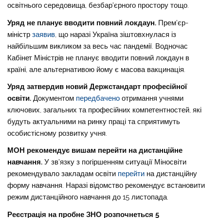
освітнього середовища, безбар’єрного простору тощо.
Уряд не планує вводити повний локдаун.
Прем’єр-
міністр
заявив
, що наразі Україна зіштовхнулася із
найбільшим викликом за весь час пандемії. Водночас
Кабінет Міністрів не планує вводити повний локдаун в
країні, але альтернативою йому є масова вакцинація.
Уряд затвердив новий Держстандарт професійної
освіти.
Документом
передбачено
отримання учнями
ключових, загальних та професійних компетентностей, які
будуть актуальними на ринку праці та сприятимуть
особистісному розвитку учня.
МОН рекомендує вишам перейти на дистанційне
навчання.
У зв’язку з погіршенням ситуації Міносвіти
рекомендувало закладам освіти
перейти
на дистанційну
форму навчання. Наразі відомство рекомендує встановити
режим дистанційного навчання до 15 листопада.
Реєстрація на пробне ЗНО розпочнеться 5