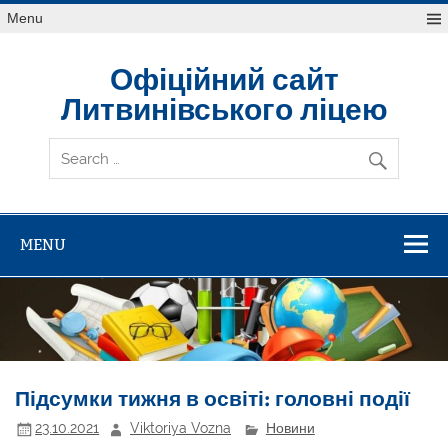
Skip
Menu
to
content
Офіційний сайт
Литвинівського ліцею
MENU
Підсумки тижня в освіті: головні події
23.10.2021
Viktoriya Vozna
Новини