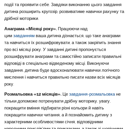
події та проявити себе. Завдяки виконанню цього завдання
дитина розширить кругозір, розвиватиме навички рахунку та
дрібної моторики.
Анаграма «Місяці року».
Працюючи над
цим
завданням
ваша дитина дізнається, що таке анаграми
та навчиться їх розшифровувати, а також закріпить знання
про всі місяці року. У завданні дитині пропонується
розшифрувати анаграми та самостійно записати правильні
відповіді в спеціально відведеному місці. Виконуючи
завдання, дитина буде вдосконалювати навички логічного
мислення і навчиться правильно писати назви всіх місяців
року.
Розмальовка «12 місяців».
Це
завдання-розмальовка
не
тільки допоможе потренувати дрібну моторику, увагу,
покращити вміння підбирати різні кольори й навіть
покращити навички читання, а й познайомить дитину з
характерними особливостями січня, відповідними
народними прислів’ями та приказками, а також зі щорічними