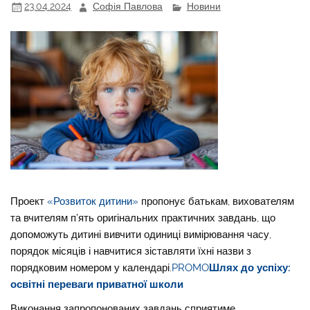
23.04.2024
Софія Павлова
Новини
Проект
«Розвиток дитини»
пропонує батькам, вихователям
та вчителям п’ять оригінальних практичних завдань, що
допоможуть дитині вивчити одиниці вимірювання часу,
порядок місяців і навчитися зіставляти їхні назви з
порядковим номером у календарі.
PROMO
Шлях до успіху:
освітні переваги приватної школи
Виконання запропонованих завдань сприятиме