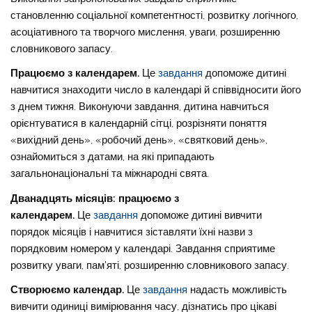
становленню соціальної компетентності, розвитку логічного,
асоціативного та творчого мислення, уваги, розширенню
словникового запасу.
Працюємо з календарем.
Це
завдання
допоможе дитині
навчитися знаходити число в календарі й співвідносити його
з днем тижня. Виконуючи завдання, дитина навчиться
орієнтуватися в календарній сітці, розрізняти поняття
«вихідний день», «робочий день», «святковий день»,
ознайомиться з датами, на які припадають
загальнонаціональні та міжнародні свята.
Дванадцять місяців: працюємо з
календарем.
Це
завдання
допоможе дитині вивчити
порядок місяців і навчитися зіставляти їхні назви з
порядковим номером у календарі. Завдання сприятиме
розвитку уваги, пам’яті, розширенню словникового запасу.
Створюємо календар.
Це
завдання
надасть можливість
вивчити одиниці вимірювання часу, дізнатись про цікаві