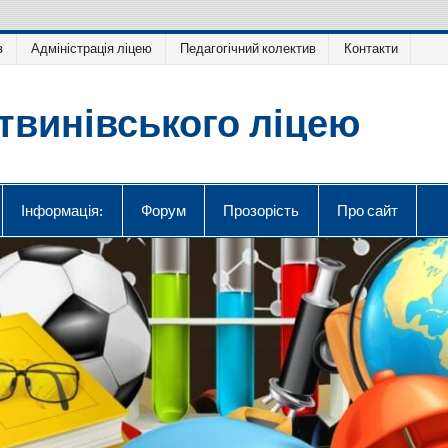
в
Адміністрація ліцею
Педагогічний колектив
Контакти
твинівського ліцею
Інформація:
Форум
Прозорість
Про сайт