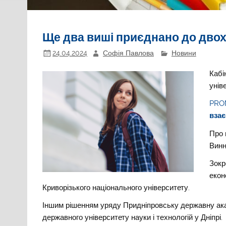
Ще два виші приєднано до двох
24.04.2024
Софія Павлова
Новини
Кабі
унів
PRO
взає
Про
Винн
Зокр
екон
Криворізького національного університету.
Іншим рішенням уряду Придніпровську державну акад
державного університету науки і технологій у Дніпрі.