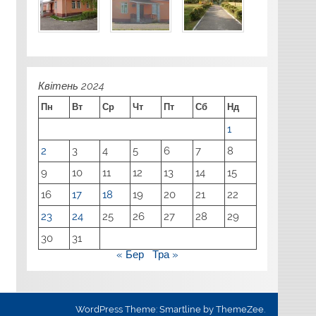
Квітень 2024
Пн
Вт
Ср
Чт
Пт
Сб
Нд
1
2
3
4
5
6
7
8
9
10
11
12
13
14
15
16
17
18
19
20
21
22
23
24
25
26
27
28
29
30
31
« Бер
Тра »
WordPress Theme: Smartline by ThemeZee.