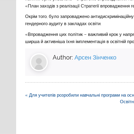
«План заходів з реалізації Стратегії впровадження ге
Окрім того, було запроваджено антидискримінаційну
гендерного аудиту в закладах освіти.
«Впровадження цих політик – важливий крок у напр
ширша й активніша їхня імплементація в освітній проц
Author:
Арсен Зінченко
Навігація
« Для учителів розробили навчальні програми на ос
записів
Освітн