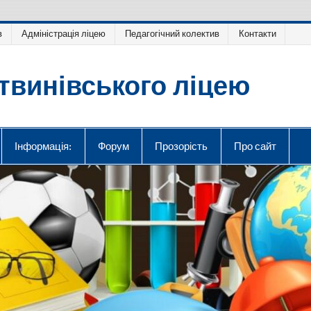
в
Адміністрація ліцею
Педагогічний колектив
Контакти
твинівського ліцею
Інформація:
Форум
Прозорість
Про сайт