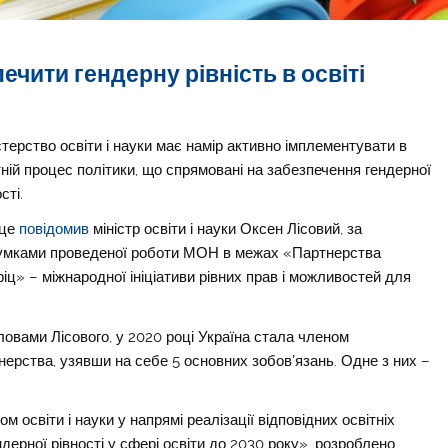
ечити гендерну рівність в освіті
стерство освіти і науки має намір активно імплементувати в
тній процес політики, що спрямовані на забезпечення гендерної
сті.
 це
повідомив
міністр освіти і науки Оксен Лісовий, за
умками проведеної роботи МОН в межах «Партнерства
ріц» – міжнародної ініціативи рівних прав і можливостей для
ловами Лісового, у 2020 році Україна стала членом
нерства, узявши на себе 5 основних зобовʼязань. Одне з них –
м освіти і науки у напрямі реалізації відповідних освітніх
ерної рівності у сфері освіти до 2030 року», розроблено