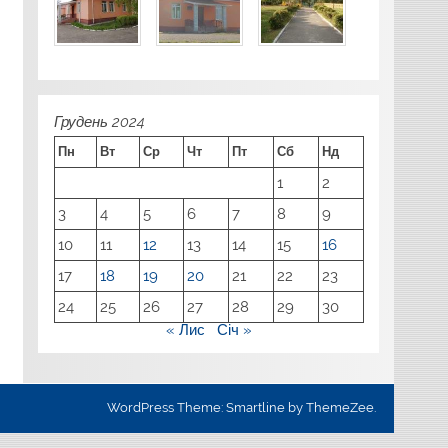
Грудень 2024
Пн
Вт
Ср
Чт
Пт
Сб
Нд
1
2
3
4
5
6
7
8
9
10
11
12
13
14
15
16
17
18
19
20
21
22
23
24
25
26
27
28
29
30
« Лис
Січ »
WordPress Theme: Smartline by ThemeZee.