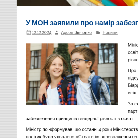
У МОН заявили про намір забезп
12.12.2024
Арсен Зінченко
Новини
Міні
осві
рівно
Про
підс
Біар
всіх.
За с
парт
забезпечення принципів гендерної рівності в освіті.
Міністр поінформував, що останні 4 роки Міністерство
політик було ухвалено «Стратегію впровадження генд