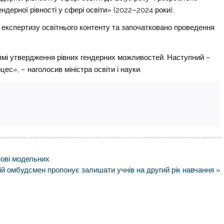
ндерної рівності у сфері освіти» (2022–2024 роки).
 експертизу освітнього контенту та започатковано проведення
ямі утвердження рівних гендерних можливостей. Наступний –
ес», – наголосив міністра освіти і науки.
нові модельних
ій омбудсмен пропонує залишати учнів на другий рік навчання »