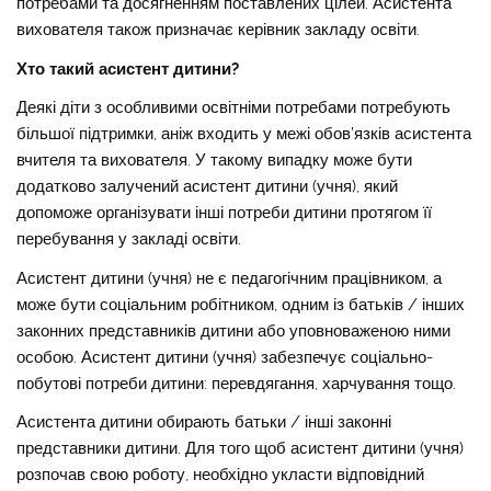
потребами та досягненням поставлених цілей. Асистента
вихователя також призначає керівник закладу освіти.
Хто такий асистент дитини?
Деякі діти з особливими освітніми потребами потребують
більшої підтримки, аніж входить у межі обов’язків асистента
вчителя та вихователя. У такому випадку може бути
додатково залучений асистент дитини (учня), який
допоможе організувати інші потреби дитини протягом її
перебування у закладі освіти.
Асистент дитини (учня) не є педагогічним працівником, а
може бути соціальним робітником, одним із батьків / інших
законних представників дитини або уповноваженою ними
особою. Асистент дитини (учня) забезпечує соціально-
побутові потреби дитини: перевдягання, харчування тощо.
Асистента дитини обирають батьки / інші законні
представники дитини. Для того щоб асистент дитини (учня)
розпочав свою роботу, необхідно укласти відповідний