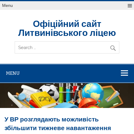
Skip
Menu
to
content
Офіційний сайт
Литвинівського ліцею
MENU
У ВР розглядають можливість
збільшити тижневе навантаження