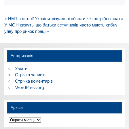
Навігація
« НМТ з історії України: візуальні об’єкти, які потрібно знати
записів
У МОН кажуть, що батьки вступників часто мають хибну
уяву про ринок праці »
Авторизація
Увійти
Стрічка записів
Стрічка коментарів
WordPress.org
Архіви
Архіви