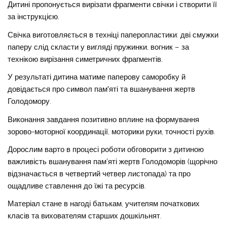
Дитині пропонується вирізати фрагменти свічки і створити її
за інструкцією.
Свічка виготовляється в техніці паперопластики: дві смужки
паперу слід скласти у вигляді пружинки, вогник – за
технікою вирізання симетричних фрагментів.
У результаті дитина матиме паперову саморобку й
довідається про символ пам′яті та вшанування жертв
Голодомору.
Виконання завдання позитивно вплине на формування
зорово-моторної координації, моторики руки, точності рухів.
Дорослим варто в процесі роботи обговорити з дитиною
важливість вшанування пам’яті жертв Голодоморів (щорічно
відзначається в четвертий четвер листопада) та про
ощадливе ставлення до їжі та ресурсів.
Матеріал стане в нагоді батькам, учителям початкових
класів та вихователям старших дошкільнят.