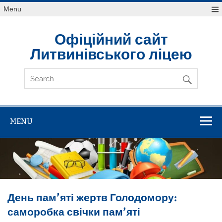
Skip
Menu
to
content
Офіційний сайт
Литвинівського ліцею
MENU
День пам’яті жертв Голодомору:
саморобка свічки пам’яті