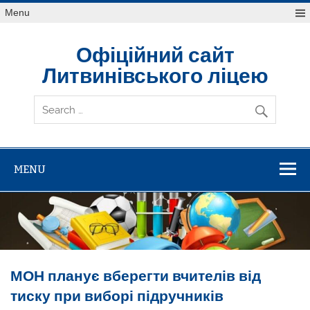
Skip
Menu
to
content
Офіційний сайт
Литвинівського ліцею
MENU
МОН планує вберегти вчителів від
тиску при виборі підручників