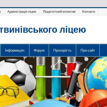
в
Адміністрація ліцею
Педагогічний колектив
Контакти
твинівського ліцею
Інформація:
Форум
Прозорість
Про сайт