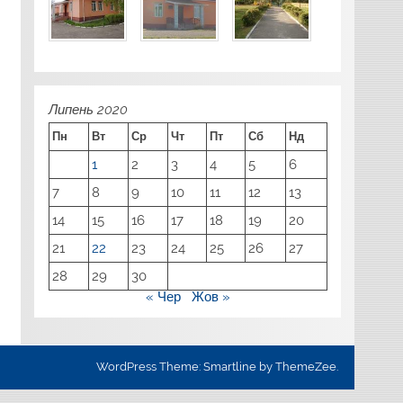
Липень 2020
Пн
Вт
Ср
Чт
Пт
Сб
Нд
1
2
3
4
5
6
7
8
9
10
11
12
13
14
15
16
17
18
19
20
21
22
23
24
25
26
27
28
29
30
« Чер
Жов »
WordPress Theme: Smartline by ThemeZee.