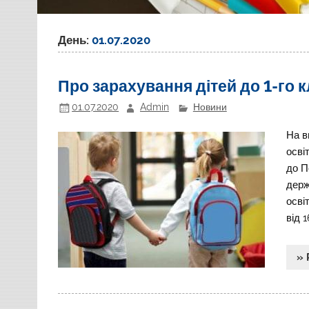
День:
01.07.2020
Про зарахування дітей до 1-го 
01.07.2020
Admin
Новини
На в
осві
до П
держ
осві
від 
» 