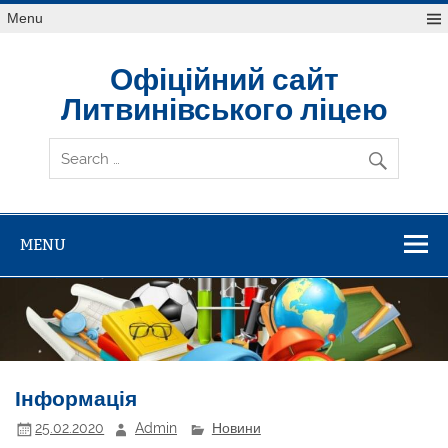
Skip
Menu
to
content
Офіційний сайт
Литвинівського ліцею
MENU
Інформація
25.02.2020
Admin
Новини