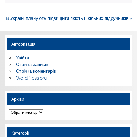
Навігація
В Україні планують підвищити якість шкільних підручників »
записів
Авторизація
Увійти
Стрічка записів
Стрічка коментарів
WordPress.org
Архіви
Архіви
Категорії