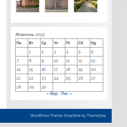
Жовтень 2025
Пн
Вт
Ср
Чт
Пт
Сб
Нд
1
2
3
4
5
6
7
8
9
10
11
12
13
14
15
16
17
18
19
20
21
22
23
24
25
26
27
28
29
30
« Вер
Лис »
WordPress Theme: Smartline by ThemeZee.