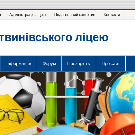
в
Адміністрація ліцею
Педагогічний колектив
Контакти
твинівського ліцею
Інформація:
Форум
Прозорість
Про сайт