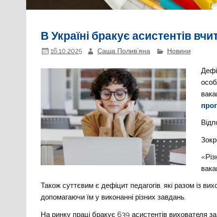
В Україні бракує асистентів вч
16.10.2025
Саша Полив'яна
Новини
Дефі
особ
вака
прог
Відп
Зокр
«Різ
вака
Також суттєвим є дефіцит педагогів, які разом із в
допомагаючи їм у виконанні різних завдань.
На ринку праці бракує 639 асистентів вихователя за