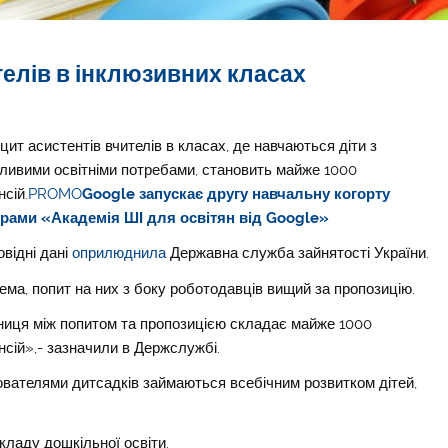
ителів в інклюзивних класах
цит асистентів вчителів в класах, де навчаються діти з
ливими освітніми потребами, становить майже 1000
нсій.
PROMO
Google запускає другу навчальну когорту
рами «Академія ШІ для освітян від Google»
овідні дані
оприлюднила
Державна служба зайнятості України.
ема, попит на них з боку роботодавців вищий за пропозицію.
ниця між попитом та пропозицією складає майже 1000
нсій»,- зазначили в Держслужбі.
ихователями дитсадків займаються всебічним розвитком дітей,
кладу дошкільної освіти.